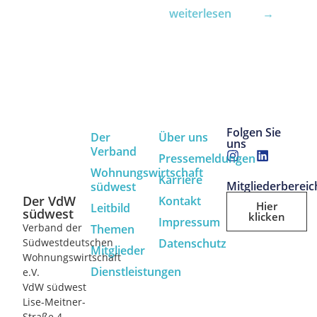
weiterlesen →
Folgen Sie
Der
Über uns
uns
Verband
Pressemeldungen
Wohnungswirtschaft
Karriere
Mitgliederbereic
südwest
Der VdW
Kontakt
Hier
Leitbild
südwest
klicken
Impressum
Verband der
Themen
Südwestdeutschen
Datenschutz
Mitglieder
Wohnungswirtschaft
Dienstleistungen
e.V.
VdW südwest
Lise-Meitner-
Straße 4