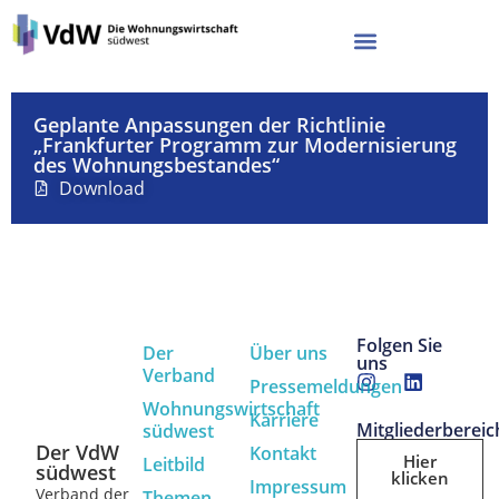
Geplante Anpassungen der Richtlinie
„Frankfurter Programm zur Modernisierung
des Wohnungsbestandes“
Download
Folgen Sie
Der
Über uns
uns
Verband
Pressemeldungen
Wohnungswirtschaft
Karriere
Mitgliederbereic
südwest
Der VdW
Kontakt
Hier
Leitbild
südwest
klicken
Impressum
Verband der
Themen