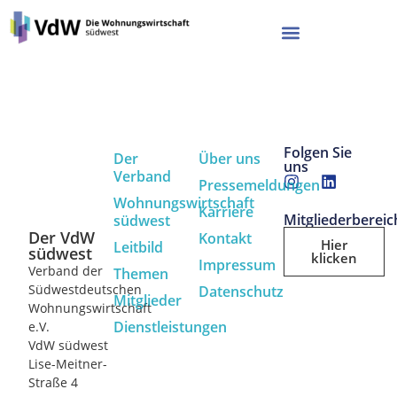
Folgen Sie
Der
Über uns
uns
Verband
Pressemeldungen
Wohnungswirtschaft
Karriere
Mitgliederbereic
südwest
Der VdW
Kontakt
Hier
Leitbild
südwest
klicken
Impressum
Verband der
Themen
Südwestdeutschen
Datenschutz
Mitglieder
Wohnungswirtschaft
Dienstleistungen
e.V.
VdW südwest
Lise-Meitner-
Straße 4