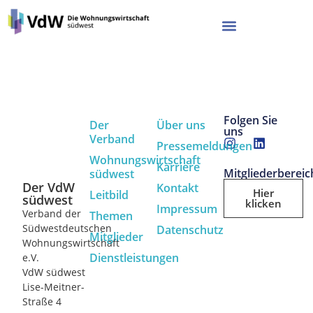
Folgen Sie
Der
Über uns
uns
Verband
Pressemeldungen
Wohnungswirtschaft
Karriere
Mitgliederbereic
südwest
Der VdW
Kontakt
Hier
Leitbild
südwest
klicken
Impressum
Verband der
Themen
Südwestdeutschen
Datenschutz
Mitglieder
Wohnungswirtschaft
Dienstleistungen
e.V.
VdW südwest
Lise-Meitner-
Straße 4