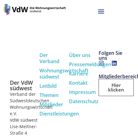
Folgen Sie
Der
Über uns
uns
Verband
Pressemeldungen
Wohnungswirtschaft
Karriere
Mitgliederbereic
südwest
Der VdW
Kontakt
Hier
Leitbild
südwest
klicken
Impressum
Verband der
Themen
Südwestdeutschen
Datenschutz
Mitglieder
Wohnungswirtschaft
Dienstleistungen
e.V.
VdW südwest
Lise-Meitner-
Straße 4