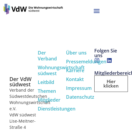
Folgen Sie
Der
Über uns
uns
Verband
Pressemeldungen
Wohnungswirtschaft
Karriere
Mitgliederbereic
südwest
Der VdW
Kontakt
Hier
Leitbild
südwest
klicken
Impressum
Verband der
Themen
Südwestdeutschen
Datenschutz
Mitglieder
Wohnungswirtschaft
Dienstleistungen
e.V.
VdW südwest
Lise-Meitner-
Straße 4