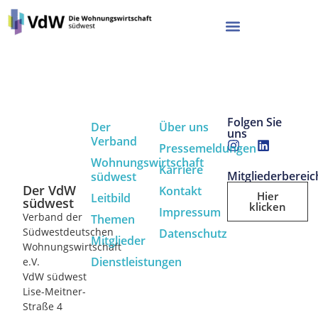
Folgen Sie
Der
Über uns
uns
Verband
Pressemeldungen
Wohnungswirtschaft
Karriere
Mitgliederbereic
südwest
Der VdW
Kontakt
Hier
Leitbild
südwest
klicken
Impressum
Verband der
Themen
Südwestdeutschen
Datenschutz
Mitglieder
Wohnungswirtschaft
Dienstleistungen
e.V.
VdW südwest
Lise-Meitner-
Straße 4