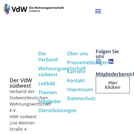
Folgen Sie
Der
Über uns
uns
Verband
Pressemeldungen
Wohnungswirtschaft
Karriere
Mitgliederbereic
südwest
Der VdW
Kontakt
Hier
Leitbild
südwest
klicken
Impressum
Verband der
Themen
Südwestdeutschen
Datenschutz
Mitglieder
Wohnungswirtschaft
Dienstleistungen
e.V.
VdW südwest
Lise-Meitner-
Straße 4