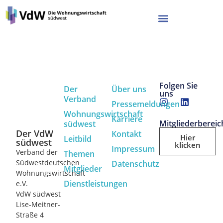
Folgen Sie
Der
Über uns
uns
Verband
Pressemeldungen
Wohnungswirtschaft
Karriere
Mitgliederbereic
südwest
Der VdW
Kontakt
Hier
Leitbild
südwest
klicken
Impressum
Verband der
Themen
Südwestdeutschen
Datenschutz
Mitglieder
Wohnungswirtschaft
Dienstleistungen
e.V.
VdW südwest
Lise-Meitner-
Straße 4