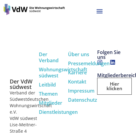
Folgen Sie
Der
Über uns
uns
Verband
Pressemeldungen
Wohnungswirtschaft
Karriere
Mitgliederbereic
südwest
Der VdW
Kontakt
Hier
Leitbild
südwest
klicken
Impressum
Verband der
Themen
Südwestdeutschen
Datenschutz
Mitglieder
Wohnungswirtschaft
Dienstleistungen
e.V.
VdW südwest
Lise-Meitner-
Straße 4