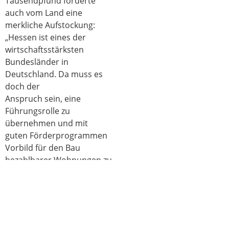
Tausendpfund forderte
auch vom Land eine
merkliche Aufstockung:
„Hessen ist eines der
wirtschaftsstärksten
Bundesländer in
Deutschland. Da muss es
doch der
Anspruch sein, eine
Führungsrolle zu
übernehmen und mit
guten Förderprogrammen
Vorbild für den Bau
bezahlbarer Wohnungen zu
sein. Nicht ohne Grund
heißt es auch im
Koalitionsvertrag von CDU
und SPD in Hessen:
,Förderanträge sollen nicht