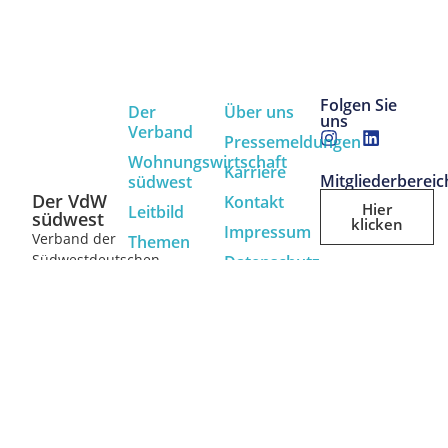
Folgen Sie
Der
Über uns
uns
Verband
Pressemeldungen
Wohnungswirtschaft
Karriere
Mitgliederbereic
südwest
Der VdW
Kontakt
Hier
Leitbild
südwest
klicken
Impressum
Verband der
Themen
Südwestdeutschen
Datenschutz
Mitglieder
Wohnungswirtschaft
Dienstleistungen
e.V.
VdW südwest
Lise-Meitner-
Straße 4
60486
Frankfurt am
Main