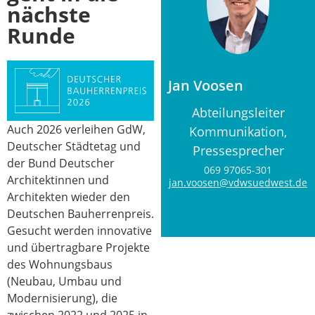
nächste
Runde
Jan Voosen
Abteilungsleiter
Auch 2026 verleihen GdW,
Kommunikation,
Deutscher Städtetag und
Pressesprecher
der Bund Deutscher
069 97065-301
Architektinnen und
jan.voosen@vdwsuedwest.de
Architekten wieder den
Deutschen Bauherrenpreis.
Gesucht werden innovative
und übertragbare Projekte
des Wohnungsbaus
(Neubau, Umbau und
Modernisierung), die
zwischen 2022 und 2025 in